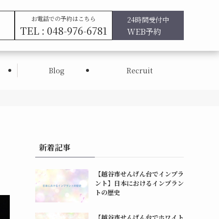
お電話での予約はこちら
24時間受付中
TEL : 048-976-6781
WEB予約
Blog
Recruit
新着記事
【越谷市せんげん台でインプラ
ント】日本におけるインプラン
トの歴史
【越谷市せんげん台でホワイト