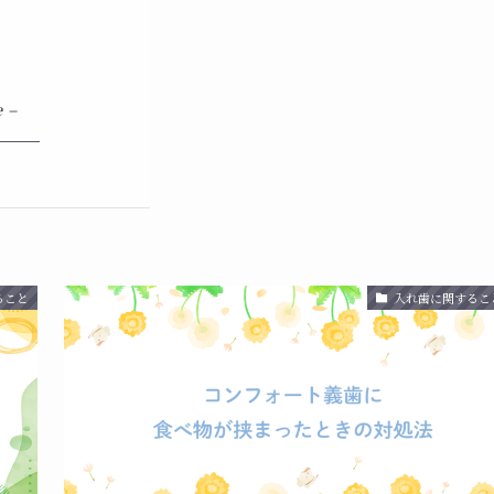
e –
ること
入れ歯に関するこ