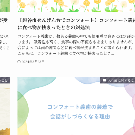
が受
【越谷市せんげん台でコンフォート】コンフォート義
に食べ物が挟まったときの対処法
療がス
コンフォート義歯は、数ある義歯の中でも使用感の良さには定評が
善し、
ります。 吸着性も高く、食事の際の不便さもあまりありませんが
受けら
合によっては歯の隙間などに食べ物が挟まることが考えられます。
こからは、コンフォート義歯に食べ物が挟まったとき...
2024年3月23日
ること
入れ歯に関するこ