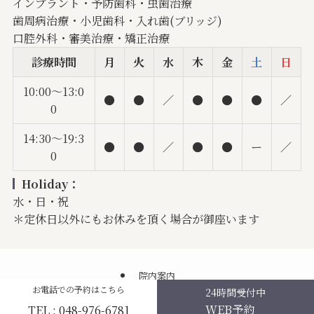
インプラント・予防歯科・虫歯治療
歯周病治療・小児歯科・入れ歯(ブリッジ)
口腔外科・審美治療・矯正治療
診療時間
月
火
水
木
金
土
日
10:00〜13:0
●
●
／
●
●
●
／
0
14:30〜19:3
●
●
／
●
●
ー
／
0
Holiday：
水・日・祝
＊定休日以外にもお休みを頂く場合が御座います
院内案内
お電話での予約はこちら
24時間受付中
©
せんげん台駅徒歩3分の歯医者｜せんげん台ほんま歯科医院ブログ.
WEB予約
TEL : 048-976-6781