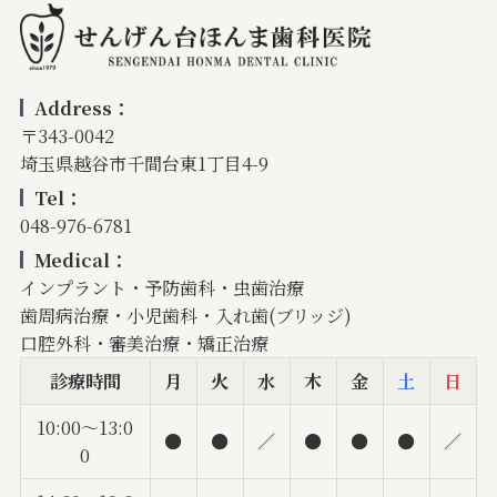
Address：
〒343-0042
埼玉県越谷市千間台東1丁目4-9
Tel：
048-976-6781
Medical：
インプラント・予防歯科・虫歯治療
歯周病治療・小児歯科・入れ歯(ブリッジ)
口腔外科・審美治療・矯正治療
診療時間
月
火
水
木
金
土
日
10:00〜13:0
●
●
／
●
●
●
／
0